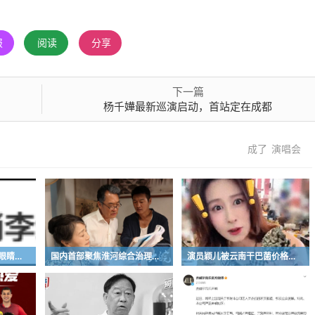
报
阅读
分享
下一篇
杨千嬅最新巡演启动，首站定在成都
成了
演唱会
多平台撤销李荣浩《小眼睛》作曲署名，4个月前他曾发长文：“我没有抄袭！我一定会处理好这件事，大家一定等我消息”
国内首部聚焦淮河综合治理院线电影《情淮》在蚌埠取景拍摄
演员颖儿被云南干巴菌价格惊到：1公斤1800元，“买黄金一样”；做成炒饭连干3碗，直呼“太好吃”