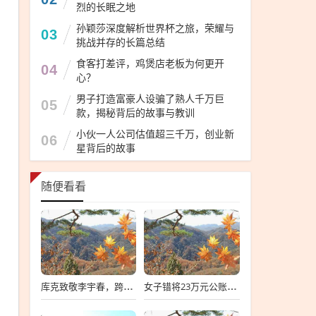
烈的长眠之地
孙颖莎深度解析世界杯之旅，荣耀与
03
挑战并存的长篇总结
食客打差评，鸡煲店老板为何更开
04
心？
男子打造富豪人设骗了熟人千万巨
05
款，揭秘背后的故事与教训
小伙一人公司估值超三千万，创业新
06
星背后的故事
随便看看
库克致敬李宇春，跨界的音乐力量与科技的共鸣
女子错将23万元公账转给失信人员，事件深度解析与反思