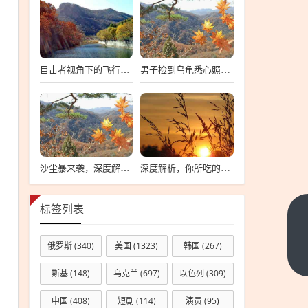
目击者视角下的飞行器坠落事件，小女孩伤情牵动人心
男子捡到乌龟悉心照料九年，乌龟体型膨胀至无法行动
沙尘暴来袭，深度解析影响范围背后的原因
深度解析，你所吃的火腿肠背后的故事与差异
标签列表
杨千
嬅最
俄罗斯
(340)
美国
(1323)
韩国
(267)
新巡
下一
篇
演启
斯基
(148)
乌克兰
(697)
以色列
(309)
动，
中国
(408)
短剧
(114)
演员
(95)