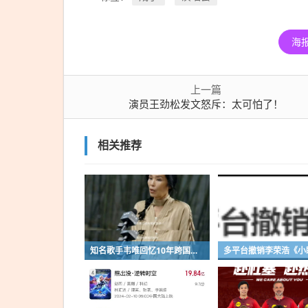
海
上一篇
演员王劲松发文怒斥：太可怕了！
相关推荐
知名歌手韦唯回忆10年跨国婚姻：完全就是上当，婚后才知道对方比自己大25岁，表面光鲜藏着控制和暴力