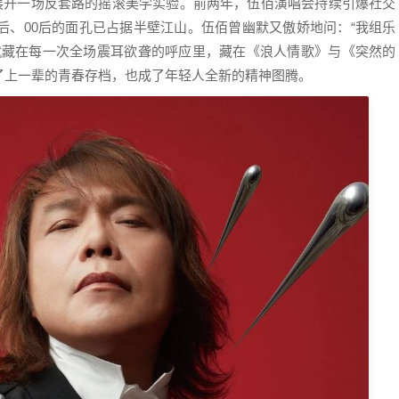
，展开一场反套路的摇滚美学实验。前两年，伍佰演唱会持续引爆社交
后、00后的面孔已占据半壁江山。伍佰曾幽默又傲娇地问：“我组乐
许就藏在每一次全场震耳欲聋的呼应里，藏在《浪人情歌》与《突然的
了上一辈的青春存档，也成了年轻人全新的精神图腾。