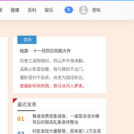
察
健康
百科
娱乐
登陆
繁
赏析
陆游
·
十一月四日风雨大作
风卷江湖雨暗村，四山声作海涛翻。
溪柴火软蛮毡暖，我与狸奴不出门。
僵卧孤村不自哀，尚思为国戍轮台。
夜阑卧听风吹雨，铁马冰河入梦来。
最近发表
餐桌浪费现象调查，一桌菜进泔水桶
01
背后的探店乱象亟待整治
村民发现大量骸骨，原来是1.2万名英
02