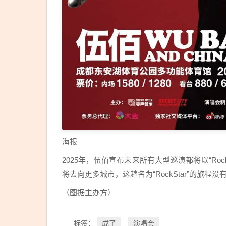
太可
怕
了！
海报
2025年，伍佰宣布未来所有大型巡演都将以“RockS
将去向更多城市，这趟名为“RockStar”的旅
（图据主办方）
成了
演唱会
标签：