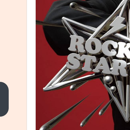
演员
王劲
松发
上一
篇
文怒
斥：