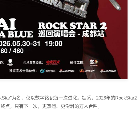
tar”为名，仅以数字铭记每一次进化。据悉，2026年的RockStar2
程没有终点，只有下一次，更热烈、更澎湃的万人合唱。