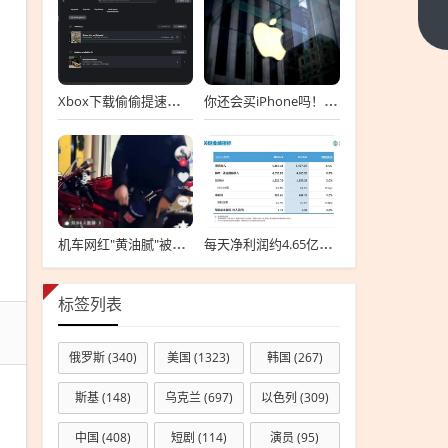
皮
下
一
提
篇
肌
修
Xbox下载偷偷提速！实测跑满250Mbs
你还会买iPhone吗！苹果在中国早已跌落神坛：营收下滑不止
复
机车网红"黄油腻"被曝车祸身亡引热议 工程师曾劝别上山
每天净利润约4.65亿！中国移动发布2025年中期业绩报告
标签列表
俄罗斯
(340)
美国
(1323)
韩国
(267)
斯基
(148)
乌克兰
(697)
以色列
(309)
中国
(408)
短剧
(114)
演员
(95)