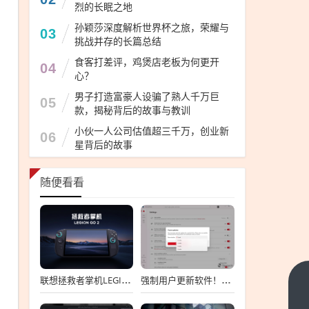
烈的长眠之地
孙颖莎深度解析世界杯之旅，荣耀与
03
挑战并存的长篇总结
食客打差评，鸡煲店老板为何更开
04
心？
男子打造富豪人设骗了熟人千万巨
05
款，揭秘背后的故事与教训
小伙一人公司估值超三千万，创业新
06
星背后的故事
随便看看
联想拯救者掌机LEGION GO 2国行版终于来了：首发国补价7199元
强制用户更新软件！微软发布新版应用商店：只能选择暂停更新、最长五周
双
眼