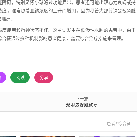
能障碍，特别是肾小球滤过功能异常。患者还可能出现心力衰竭或持
的浓度，通常随着血钠浓度的上升而增加，因为尽管大部分钠会被肾脏
常增高。
为极度疲劳和精神状态不佳。这主要发生在低渗性水肿的患者中，由于
H综合征通过多种机制影响患者健康，需要综合治疗措施来管理。
报
阅读
分享
下一篇
双眼皮提肌修复
患者#综合征