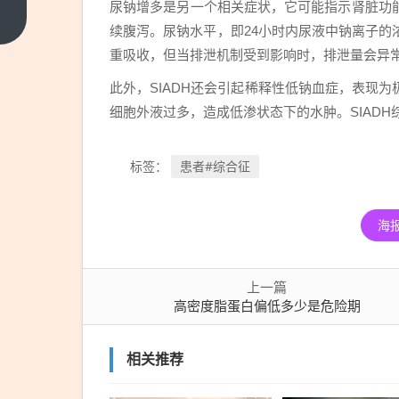
尿钠增多是另一个相关症状，它可能指示肾脏功
度
上
续腹泻。尿钠水平，即24小时内尿液中钠离子
一
脂
篇
重吸收，但当排泄机制受到影响时，排泄量会异
蛋
白
此外，SIADH还会引起稀释性低钠血症，表现
偏
细胞外液过多，造成低渗状态下的水肿。SIAD
低
多
患者#综合征
标签：
少
是
海
危
险
期
上一篇
高密度脂蛋白偏低多少是危险期
相关推荐