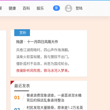
察
健康
百科
娱乐
登陆
繁
赏析
陆游
·
十一月四日风雨大作
风卷江湖雨暗村，四山声作海涛翻。
溪柴火软蛮毡暖，我与狸奴不出门。
僵卧孤村不自哀，尚思为国戍轮台。
夜阑卧听风吹雨，铁马冰河入梦来。
最近发表
餐桌浪费现象调查，一桌菜进泔水桶
01
背后的探店乱象亟待整治
村民发现大量骸骨，原来是1.2万名英
02