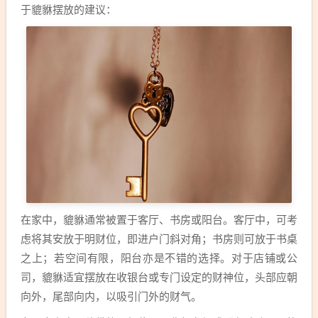
于貔貅摆放的建议：
在家中，貔貅通常被置于客厅、书房或阳台。客厅中，可考
虑将其安放于明财位，即进户门斜对角；书房则可放于书桌
之上；若空间有限，阳台亦是不错的选择。对于店铺或公
司，貔貅适宜摆放在收银台或专门设定的财神位，头部应朝
向外，尾部向内，以吸引门外的财气。