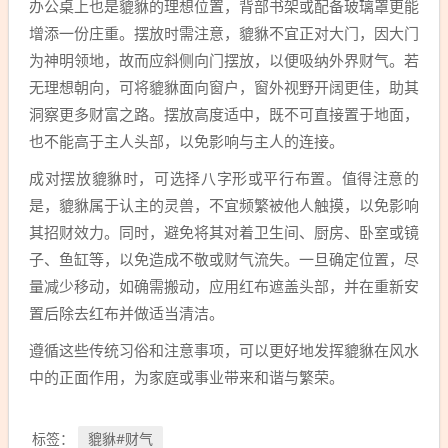
办公桌上也是貔貅的理想位置，背部书架或配备玻璃罩更能
增添一份庄重。摆放时需注意，貔貅不宜正对大门，因大门
为神明领地，故而应斜侧向门摆放，以便吸纳外界财气。若
无理想朝向，可将貔貅面向窗户，窗外视野开阔更佳，助其
洞察更多财富之路。摆放高度适中，既不可直接置于地面，
也不能高于主人头部，以免影响与主人的连接。
成对摆放貔貅时，可选择八字形或平行布置。值得注意的
是，貔貅属于认主的灵兽，不宜频繁被他人触摸，以免影响
其招财效力。同时，避免将其对着卫生间、厨房、卧室或镜
子、鱼缸等，以免造成不敬或财气流失。一旦确定位置，尽
量减少移动，如确需搬动，应用红布遮盖头部，并在重新安
置后除去红布并做适当清洁。
遵循这些传统习俗和注意事项，可以更好地发挥貔貅在风水
中的正面作用，为家庭或事业带来和谐与繁荣。
貔貅#财气
标签：