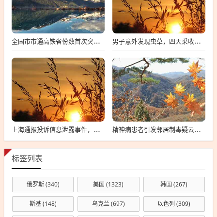
全国市市通高铁省份数首次突破两位数，中国高铁建设迈入新时代
男子意外发现虫草，四天采收数百根，探寻背后的故事与影响
上海通报投诉信息泄露事件，向12345投诉遭遇信息泄露的警示与反思
精神病患者引发邻居制毒疑云，事件深度解析与公众反响观察
标签列表
俄罗斯
(340)
美国
(1323)
韩国
(267)
斯基
(148)
乌克兰
(697)
以色列
(309)