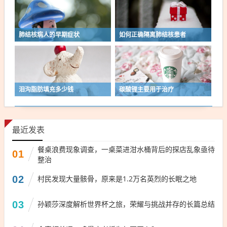
肺结核病人的早期症状
如何正确隔离肺结核患者
泪沟脂肪填充多少钱
碳酸锂主要用于治疗
最近发表
餐桌浪费现象调查，一桌菜进泔水桶背后的探店乱象亟待
01
整治
02
村民发现大量骸骨，原来是1.2万名英烈的长眠之地
03
孙颖莎深度解析世界杯之旅，荣耀与挑战并存的长篇总结