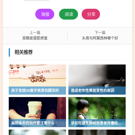
海报
阅读
分享
上一篇
下一篇
双眼皮提肌修复
头孢与阿莫西林哪个好
相关推荐
孩子发烧39度手很烫但脚凉的
造成老年性黄斑变性的原因
扁桃体炎的治疗要注意什么
该如何避免肺结核患者传播给家人呢